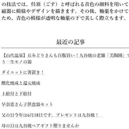
の技法では、呉須（ごす）と呼ばれる青色の顔料を用いて
磁器に模様やデザインを描きます。その後、釉薬をかけて
ため、青色の模様が透明な釉薬の下で美しく際立ちます。
最近の記事
【山代温泉】丘みどりさんも自腹買い！九谷焼の老舗「美陶園」
う一生モノの器
ダイエットに箸置き！
酸化焼成と還元焼成
上絵付と下絵付
早奈恵さん子供食器セット
父の日今年は6月18日です。プレゼントは九谷焼！
母の日は九谷焼ペアギフト贈りませんか