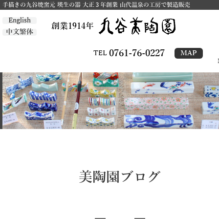
手描きの九谷焼窯元 瑛生の器 大正３年創業 山代温泉の工房で製造販売
English
創業1914年
中文繁体
0761-76-0227
MAP
TEL
美陶園ブログ