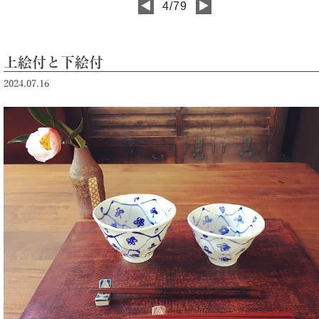
◀
4/79
▶
上絵付と下絵付
2024.07.16