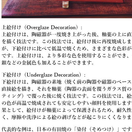
上絵付け（Overglaze Decoration）:
上絵付けは、陶磁器が一度焼き上がった後、釉薬の上に直
を描く技法です。この技法では、絵付け後に再度焼成しま
が、下絵付けに比べて低温で焼くため、さまざまな色彩が
です。上絵付けは、より多彩な色を使用することができ、
銀などの金属色も加えることができます。
下絵付け（Underglaze Decoration）:
下絵付けは、陶磁器の素地（焼く前の陶器や磁器のベース
直接絵を描き、それを釉薬（陶器の表面を覆うガラス質の
ティング）で覆った後に焼く技法です。この技法では、絵
の色が高温で焼成されても安定しやすい顔料を使用します
果として、絵付けが釉薬によって保護されるため、耐久性
く、摩擦や洗浄による絵の剥げなどが起こりにくくなりま
代表的な例は、日本の有田焼の「染付（そめつけ）」です