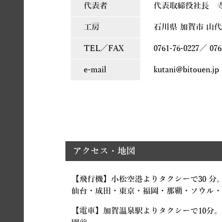
代表者
代表取締役社長 寺
工房
石川県 加賀市 山代温泉
TEL／FAX
0761-76-0227／ 0761
e-mail
kutani@bitouen.jp
アクセス・地図
【飛行機】小松空港よりタクシーで30 分
仙台・成田・東京・福岡・那覇・ソウル・
【電車】加賀温泉駅よりタクシーで10分。 