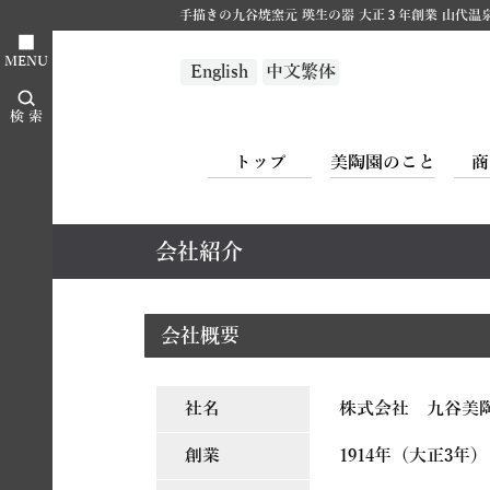
手描きの九谷焼窯元 瑛生の器 大正３年創業 山代温
■
MENU
English
中文繁体
検 索
トップ
美陶園のこと
商
会社紹介
会社概要
社名
株式会社 九谷美
創業
1914年（大正3年）