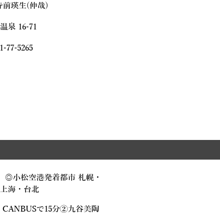
前瑛生(伸哉)
 16-71
-77-5265
。 ◎小松空港発着都市 札幌・
上海・台北
CANBUSで15分②九谷美陶