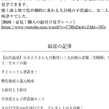
見学できます。
焼く前と後で色が劇的に変わる九谷焼の不思議に、お二人
味津々でした。
[動画：必見！職人の絵付け見学シーン]
https://www.youtube.com/watch?v=C7RbDgAivZ4&t=787s
最近の記事
【山代温泉】丘みどりさんも自腹買い！九谷焼の老舗「美陶園」
う一生モノの器
ダイエットに箸置き！
酸化焼成と還元焼成
上絵付と下絵付
早奈恵さん子供食器セット
父の日今年は6月18日です。プレゼントは九谷焼！