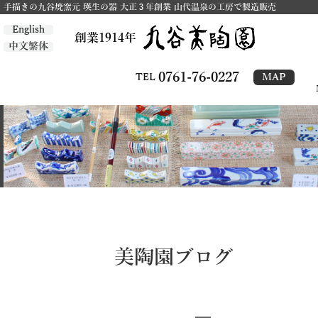
手描きの九谷焼窯元 瑛生の器 大正３年創業 山代温泉の工房で製造販売
English
創業1914年
中文繁体
0761-76-0227
MAP
TEL
美陶園ブログ