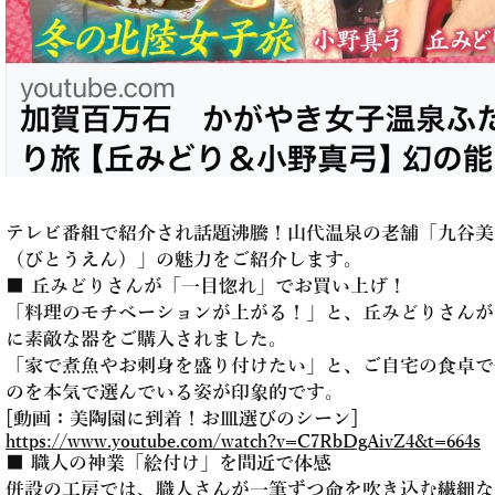
テレビ番組で紹介され話題沸騰！山代温泉の老舗「九谷美
（びとうえん）」の魅力をご紹介します。
■ 丘みどりさんが「一目惚れ」でお買い上げ！
「料理のモチベーションが上がる！」と、丘みどりさんが
に素敵な器をご購入されました。
「家で煮魚やお刺身を盛り付けたい」と、ご自宅の食卓で
のを本気で選んでいる姿が印象的です。
[動画：美陶園に到着！お皿選びのシーン]
https://www.youtube.com/watch?v=C7RbDgAivZ4&t=664s
■ 職人の神業「絵付け」を間近で体感
併設の工房では、職人さんが一筆ずつ命を吹き込む繊細な