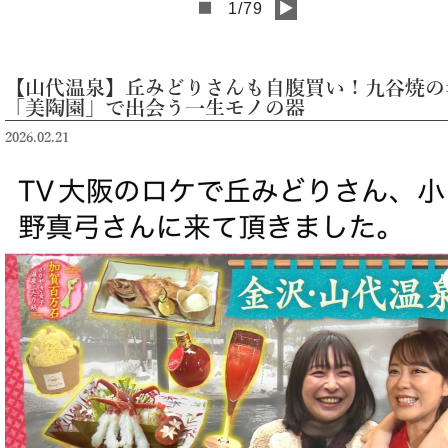
■
1/79
▶
【山代温泉】丘みどりさんも自腹買い！九谷焼の
「美陶園」で出会う一生モノの器
2026.02.21